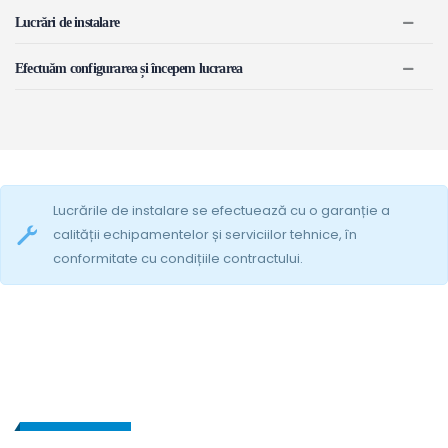
Lucrări de instalare
Efectuăm configurarea și începem lucrarea
Lucrările de instalare se efectuează cu o garanție a
calității echipamentelor și serviciilor tehnice, în
conformitate cu condițiile contractului.
SECURITY